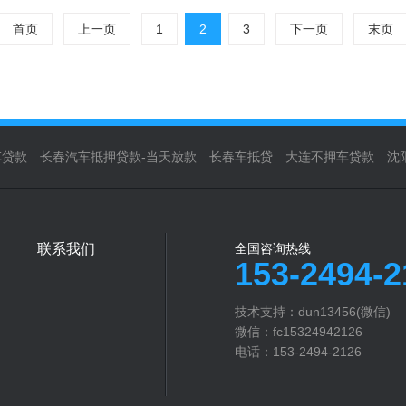
首页
上一页
1
2
3
下一页
末页
车贷款
长春汽车抵押贷款-当天放款
长春车抵贷
大连不押车贷款
沈
联系我们
全国咨询热线
153-2494-2
技术支持：dun13456(微信)
微信：fc15324942126
电话：153-2494-2126