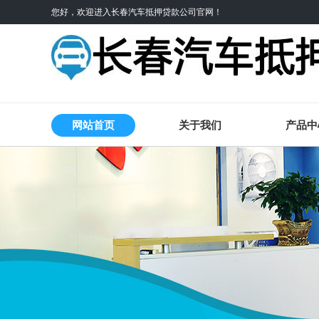
您好，欢迎进入长春汽车抵押贷款公司官网！
网站首页
关于我们
产品中