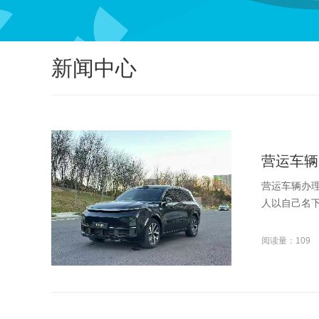
新闻中心
营运车辆
营运车辆办
人以自己名下
阅读量：109