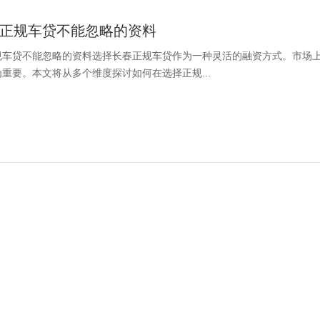
正规车贷不能忽略的资料
规车贷不能忽略的资料选择长春正规车贷作为一种灵活的融资方式。市场
重要。本文将从多个维度探讨如何在选择正规...
贷，欢迎到店咨询
，欢迎到店咨询虽然长春车抵贷的要求宽松，审核门槛低，几乎有车大部