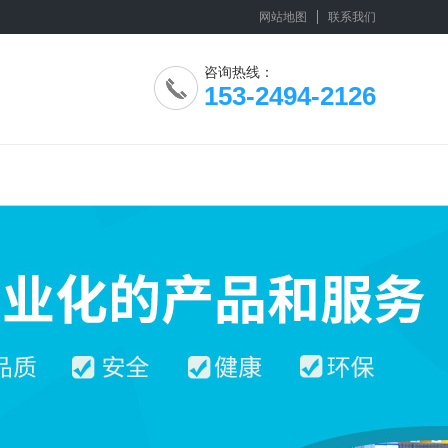
网站地图
联系我们
咨询热线：
153-2494-2126