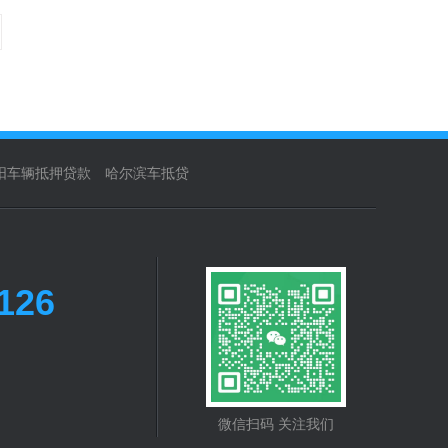
阳车辆抵押贷款
哈尔滨车抵贷
126
微信扫码 关注我们