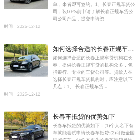
单，来者即可签约。1、长春正规车贷公
司，装GPS前申请了解长春正规车贷公
司公司产品，提交申请资...
时间：2025-12-12
如何选择合适的长春正规车贷机构
如何选择合适的长春正规车贷机构在长
春，提供长春正规车贷的机构众多，包
括银行、专业的车贷公司等。贷款人在
选择长春正规车贷机构时，应注意以下
几点：1、 长春正规车贷...
时间：2025-12-12
长春车抵贷的优势如下
长春车抵贷的优势如下：(1)个人名下有
车就能尝试申请长春车抵贷;(2)可做全国
牌照汽车，让你不再为长春车抵贷异地