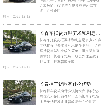
奔波烦恼。(3)长春车抵贷多种还款方
式，在资金困...
时间：2025-12-12
长春车抵贷办理要求和利息是多少?
长春车抵贷办理要求和利息是多少?长春
车抵贷办理要求和利息是多少?办理长春
车抵贷虽然说比较的简单，但是都是有
要求的，长春车抵贷一般是办理全款车
押大本，押车贷款全款...
时间：2025-12-12
长春押车贷款有什么优势
长春押车贷款有什么优势长春押车贷款
的优点还是比较多的，因为长春车抵贷
比房子抵押和企业贷款综合性价比更