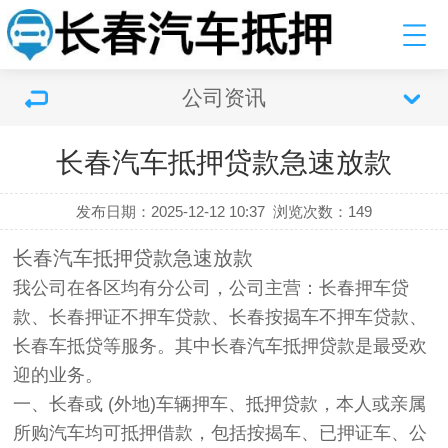
公司资讯
长春汽车抵押贷款急速放款
发布日期：2025-12-12 10:37
浏览次数：
149
长春汽车抵押贷款急速放款
我公司在各区均有分公司，公司主营：长春押车贷
款、长春押证不押车贷款、长春按揭车不押车贷款、
长春车抵贷等服务。其中长春汽车抵押贷款是最受欢
迎的业务。
一、长春或 (外地)车辆押车、抵押贷款，本人或亲属
所购汽车均可抵押借款，包括按揭车、已押证车、公